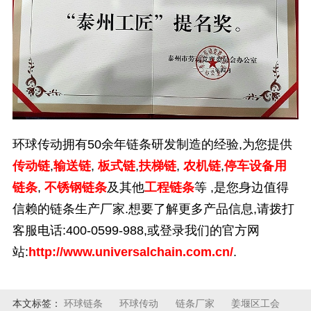
环球传动拥有
50
余年链条研发制造的经验,为您提供
传动链
,
输送链
,
板式链
,
扶梯链
,
农机链
,
停车设备用
链条
,
不锈钢链条
及其他
工程链条
等
,是您身边值得
信赖的链条生产厂家.想要了解更多产品信息,请拨打
客服电话:
400-0599-988,
或登录我们的官方网
站:
http://www.universalchain.com.cn/
.
本文标签：
环球链条
环球传动
链条厂家
姜堰区工会