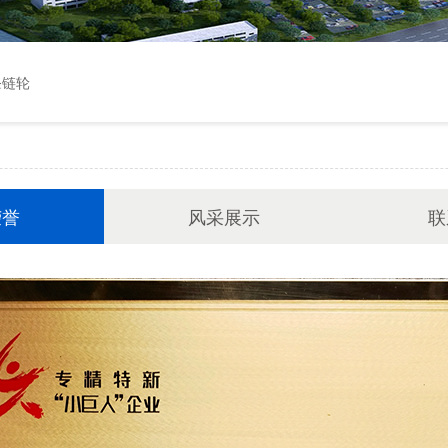
条链轮
荣誉
风采展示
联