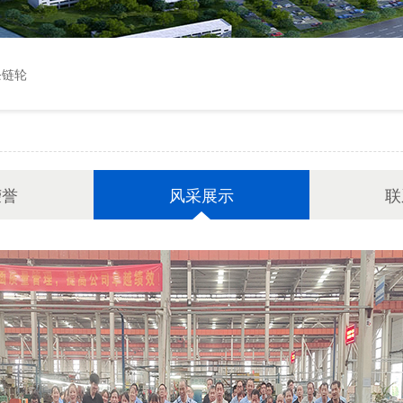
条链轮
荣誉
风采展示
联