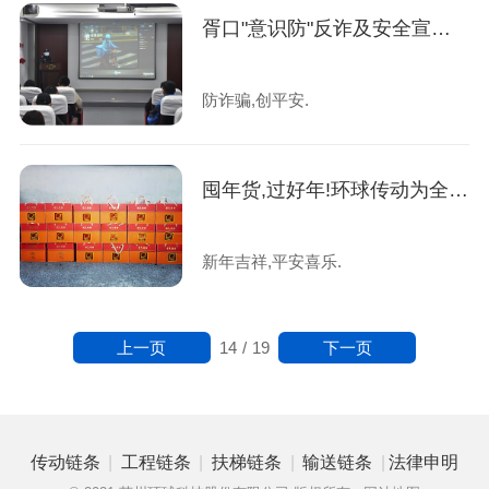
胥口"意识防"反诈及安全宣传活动在环球传动举行
防诈骗,创平安.
囤年货,过好年!环球传动为全体员工发放年货福利啦!
新年吉祥,平安喜乐.
上一页
下一页
14
/
19
|
|
|
|
传动链条
工程链条
扶梯链条
输送链条
法律申明