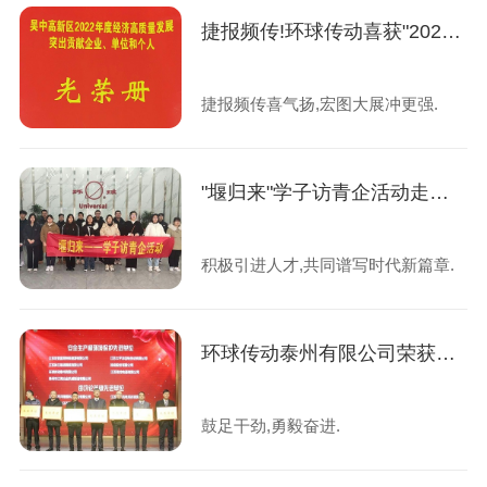
捷报频传!环球传动喜获"2022年度科创贡献先进单位"荣誉及"2022年度江苏省专精特新中小企业"认定
捷报频传喜气扬,宏图大展冲更强.
"堰归来"学子访青企活动走进环球传动泰州有限公司
积极引进人才,共同谱写时代新篇章.
环球传动泰州有限公司荣获姜堰经济开发区四项荣誉!
鼓足干劲,勇毅奋进.