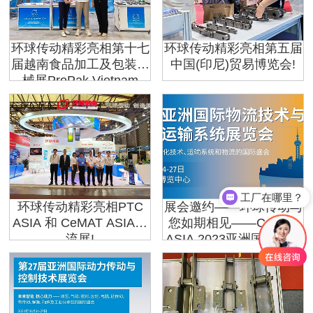
环球传动精彩亮相第十七
环球传动精彩亮相第五届
届越南食品加工及包装机
中国(印尼)贸易博览会!
械展ProPak Vietnam
工厂在哪里？
环球传动精彩亮相PTC
展会邀约——环球传动与
ASIA 和 CeMAT ASIA物
您如期相见——CeMAT
流展!
ASIA 2023亚洲国际物流
技术与运输系统展览会