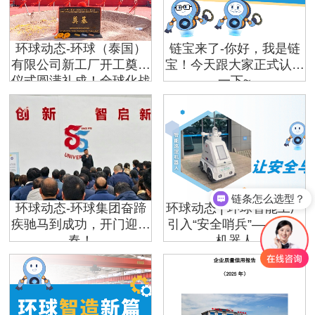
环球动态-环球（泰国）
链宝来了-你好，我是链
有限公司新工厂开工奠基
宝！今天跟大家正式认识
仪式圆满礼成！全球化战
一下~
略迈出坚实一步
链条怎么选型？
环球动态-环球集团奋蹄
环球动态 | 环球智能工厂
疾驰马到成功，开门迎新
引入“安全哨兵”——巡逻
春！
机器人