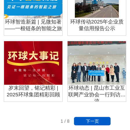
环球智造新篇 | 见微知著
环球传动2025年企业质
——一根链条的智能之旅
量信用报告公示
岁末回望，铭记精彩 |
环球动态 | 昆山市工业互
2025环球集团精彩回顾
联网产业协会一行到访交
流
下一页
1
/
8