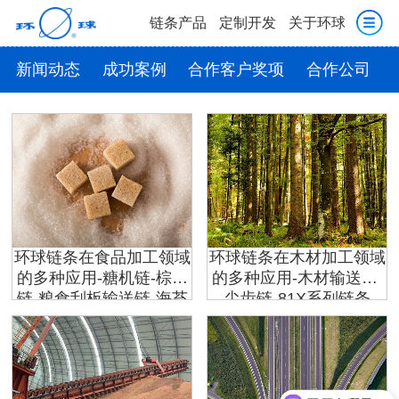
链条产品
定制开发
关于环球
新闻动态
成功案例
合作客户奖项
合作公司
环球链条在食品加工领域
环球链条在木材加工领域
的多种应用-糖机链-棕油
的多种应用-木材输送链-
链-粮食刮板输送链-海苔
尖齿链-81X系列链条
链