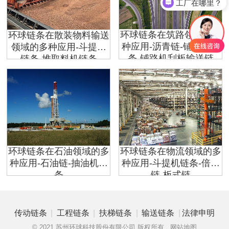
工厂在哪里？
环球链条在筑路领域的多
环球链条在散装物料输送
种应用-沥青链-铺路机链
领域的多种应用-斗提机
条-铺路机刮板输送链
链条-堆取料机链条
环球链条在石油领域的多
环球链条在物流领域的多
种应用-石油链-抽油机链
种应用-斗提机链条-倍速
条
链-板式链
|
|
|
|
传动链条
工程链条
扶梯链条
输送链条
法律申明
© 2021 苏州环球科技股份有限公司 版权所有
网站地图