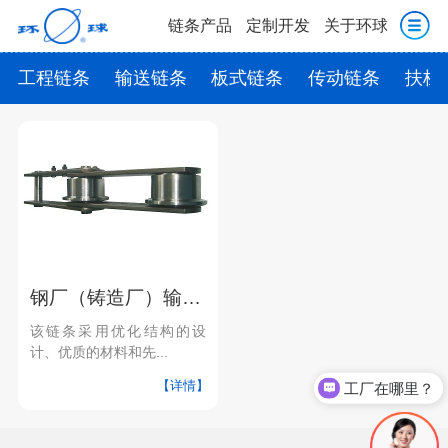
链条产品
定制开发
关于环球
工程链条
输送链条
板式链条
传动链条
扶梯
钢厂（铸造厂）输送链
该链条采用优化结构的设
计、优质的材料和先...
【详情】
工厂在哪里？