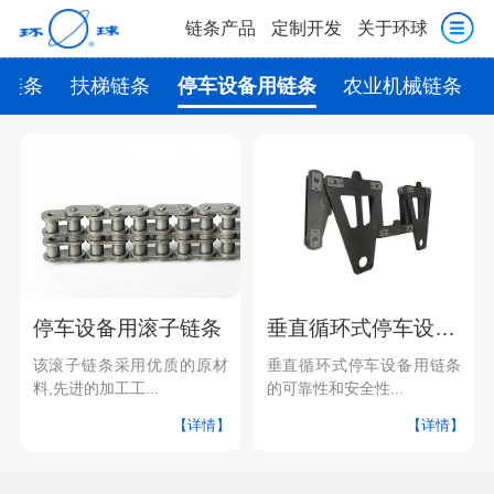
链条产品
定制开发
关于环球
动链条
扶梯链条
停车设备用链条
农业机械链条
停车设备用滚子链条
垂直循环式停车设备用链条
该滚子链条采用优质的原材
垂直循环式停车设备用链条
料,先进的加工工...
的可靠性和安全性...
【详情】
【详情】