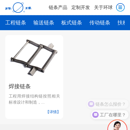
链条产品
定制开发
关于环球
工程链条
输送链条
板式链条
传动链条
扶梯
焊接链条
工程用焊接结构链按照相关
标准设计和制造，...
链条怎么报价？
【详情】
工厂在哪里？