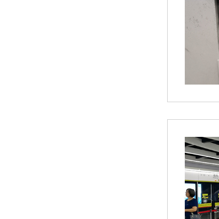
苏州环球科技股份有限公司与苏州大学共建智能制造机器人研究院
链承技术小课堂-节数、米数、寸、分：链条的计量单位，你分得清吗？
环球动态-环球（泰国）有限公司新工厂开工奠基仪式圆满礼成！全球化战略迈出坚实一步
喜报-环球科技连任苏州新一代企业家商会理事单位，总经理黄雅丹女士获“锐意进取奖”