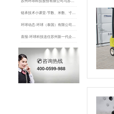
链承技术小课堂-节数、米数、寸、分：链条的计量单位，你分得清吗？
环球动态-环球（泰国）有限公司新工厂开工奠基仪式圆满礼成！全球化战略迈出坚实一步
喜报-环球科技连任苏州新一代企业家商会理事单位，总经理黄雅丹女士获“锐意进取奖”
“链”接可靠-报型号就卡壳？如何准确描述您需要的链条？
环球链条助力自动扶梯行业
咨询热线
400-0599-988
链宝来了-你好，我是链宝！今天跟大家正式认识一下~
“链”接可靠-传动波动、抖动？如何实现链条丝滑平稳运行
环球动态-环球集团奋蹄疾驰马到成功，开门迎新春！
环球传动2025年年度社会责任报告