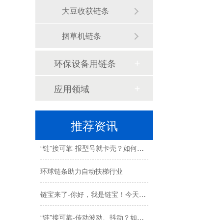
环球动态-环球集团奋蹄疾驰马到成功，开门迎新春！
大豆收获链条
环球传动2025年年度社会责任报告
捆草机链条
苏州环球科技股份有限公司与苏州大学共建智能制造机器人研究院
环保设备用链条
链承技术小课堂-节数、米数、寸、分：链条的计量单位，你分得清吗？
应用领域
环球动态-环球（泰国）有限公司新工厂开工奠基仪式圆满礼成！全球化战略迈出坚实一步
喜报-环球科技连任苏州新一代企业家商会理事单位，总经理黄雅丹女士获“锐意进取奖”
推荐资讯
“链”接可靠-报型号就卡壳？如何准确描述您需要的链条？
环球链条助力自动扶梯行业
链宝来了-你好，我是链宝！今天跟大家正式认识一下~
“链”接可靠-传动波动、抖动？如何实现链条丝滑平稳运行