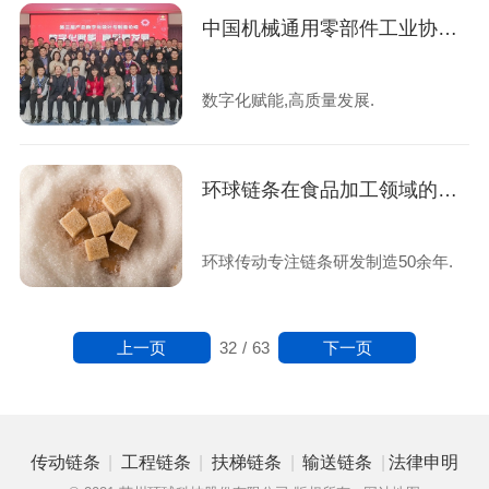
中国机械通用零部件工业协会传动联结件分会四届五次年会暨第三届产品数字化设计与制造论坛圆满举行
数字化赋能,高质量发展.
环球链条在食品加工领域的多种应用-糖机链-棕油链-粮食刮板输送链-海苔链
环球传动专注链条研发制造50余年.
上一页
下一页
32
/
63
|
|
|
|
传动链条
工程链条
扶梯链条
输送链条
法律申明