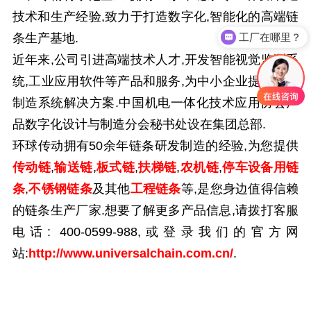
技术和生产经验,致力于打造数字化,智能化的高端链
工厂在哪里？
条生产基地.
近年来,公司引进高端技术人才,开发智能视觉监测系
统,工业应用软件等产品和服务,为中小企业提供智能
制造系统解决方案.中国机电一体化技术应用协会产
品数字化设计与制造分会秘书处设在集团总部.
环球传动拥有50余年链条研发制造的经验,为您提供
传动链
,
输送链
,
板式链
,
扶梯链
,
农机链
,
停车设备用链
条
,
不锈钢链条
及其他
工程链条
等,是您身边值得信赖
的链条生产厂家.想要了解更多产品信息,请拨打客服
电话: 400-0599-988,或登录我们的官方网
站:
http://www.universalchain.com.cn/
.