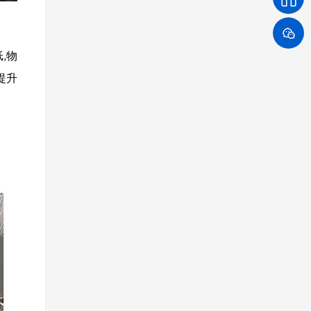
,物
提升