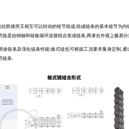
彼此联接而又相互可以转动的链节组成,组成链条的基本链节为内
式链是由销轴和链板循环连接组合形成链条,两者在外观上极易分
用途链条及强化链条性能;板式链也可根据工况要求量身定制,通
式链条.