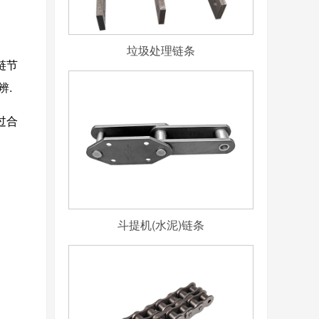
垃圾处理链条
链节
辨.
过合
斗提机(水泥)链条