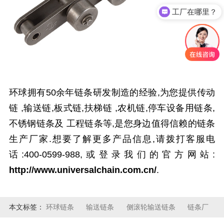
工厂在哪里？
环球拥有
50
余年链条研发制造的经验,为您提供
传动
链
,
输送链
,
板式链
,
扶梯链
,
农机链
,
停车设备用链条,
不锈钢链条
及
工程链条
等,
是您身边值得信赖的链条
生产厂家.想要了解更多产品信息,请拨打客服电
话:
400-0599-988,或
登录我们的官方网站:
http://www.universalchain.com.cn/
.
本文标签：
环球链条
输送链条
侧滚轮输送链条
链条厂