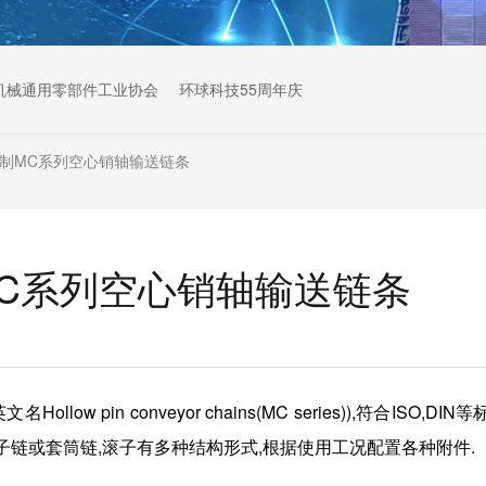
机械通用零部件工业协会
环球科技55周年庆
米制MC系列空心销轴输送链条
MC系列空心销轴输送链条
英文名Hollow pin conveyor chains(MC series)),符合ISO,DIN等
子链或套筒链,滚子有多种结构形式,根据使用工况配置各种附件.