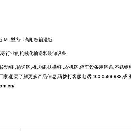
链.MT型为带高附板输送链.
造纸等行业的机械化输送和装卸设备.
传动链
,
输送链
,
板式链
,
扶梯链
,
农机链
,
停车设备用链条
,
不锈钢
厂家.想要了解更多产品信息,请拨打客服电话:
400-0599-988,或
com.cn/
.