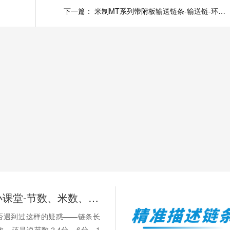
标定制
下一篇：
米制MT系列带附板输送链条-输送链-环球链条-链条厂家-非标定制
链承技术小课堂-节数、米数、寸、分：链条的计量单位，你分得清吗？
否遇到过这样的疑惑——链条长
数，还是说节数？4分、6分、1