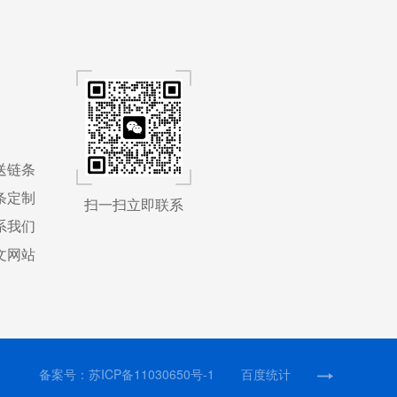
送链条
条定制
扫一扫立即联系
系我们
文网站
备案号：
苏ICP备11030650号-1
百度统计