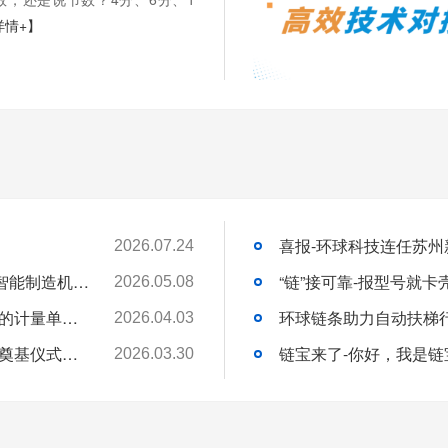
详情+】
2026.07.24
苏州环球科技股份有限公司与苏州大学共建智能制造机器人研究院
“链”接可靠-报型号就
2026.05.08
链承技术小课堂-节数、米数、寸、分：链条的计量单位，你分得清吗？
环球链条助力自动扶梯
2026.04.03
环球动态-环球（泰国）有限公司新工厂开工奠基仪式圆满礼成！全球化战略迈出坚实一步
链宝来了-你好，我是链
2026.03.30