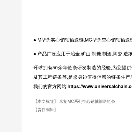
● M型为实心销轴输送链,MC型为空心销轴输送
● 产品广泛应用于冶金.矿山,制糖,制酒,陶瓷,
环球拥有
50
余年链条研发制造的经验,为您提供
及其
工程链条
等
,是您身边值得信赖的链条生产
我们的官方网站:
https://www.universalchain.
【本文标签】
米制MC系列空心销轴输送链条
【责任编辑】