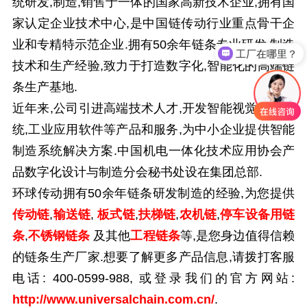
统研发,制造,销售于一体的国家高新技术企业,拥有国
家认定企业技术中心,是中国链传动行业重点骨干企
业和专精特示范企业.拥有50余年链条专业研发,制造
工厂在哪里？
技术和生产经验,致力于打造数字化,智能化的高端链
条生产基地.
近年来,公司引进高端技术人才,开发智能视觉监测系
统,工业应用软件等产品和服务,为中小企业提供智能
制造系统解决方案.中国机电一体化技术应用协会产
品数字化设计与制造分会秘书处设在集团总部.
环球传动拥有
50
余年链条研发制造的经验,为您提供
传动链
,
输送链
,
板式链
,
扶梯链
,
农机链
,
停车设备用链
条
,
不锈钢链条
及其他
工程链条
等
,是您身边值得信赖
的链条生产厂家.想要了解更多产品信息,请拨打客服
电话:
400-0599-988,
或登录我们的官方网站:
http://www.universalchain.com.cn/
.