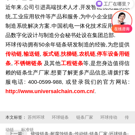
工厂在哪里？
近年来,公司引进高端技术人才,开发智能视觉监测系
统,工业应用软件等产品和服务,为中小企业提供智能
制造系统解决方案.中国机电一体化技术应用协会产
品数字化设计与制造分会秘书处设在集团总部.
环球传动拥有
50
余年链条研发制造的经验,为您提供
传动链
,
输送链
,
板式链
,
扶梯链
,
农机链
,
停车设备用链
条
,
不锈钢链条
及其他
工程链条
等
,是您身边值得信
赖的链条生产厂家.想要了解更多产品信息,请拨打客
服电话:
400-0599-988,
或登录我们的官方网站:
http://www.universalchain.com.cn/
.
本文标签：
苏州环球
环球链条
链条厂家
环球传动
传
动链
标准链
上一篇:
镀镍链条-耐腐蚀链条-传动链-链条厂家-环球链条-