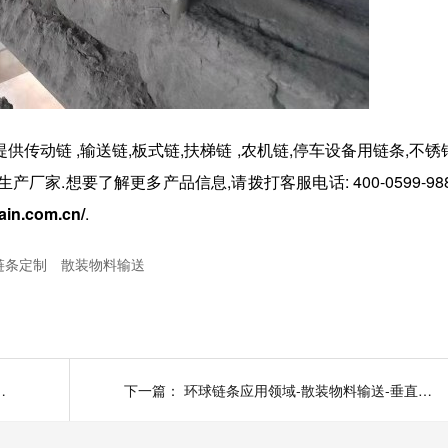
提供
传动链
,
输送链
,
板式链
,
扶梯链
,
农机链
,
停车设备用链条
,
不锈
生产厂家.想要了解更多产品信息,请拨打客服电话:
400-0599-98
ain.com.cn/
.
链条定制
散装物料输送
伏缓存机-空心销轴链条
下一篇：
环球链条应用领域-散装物料输送-垂直提升系统-斗提机链条