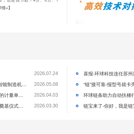
详情+】
2026.07.24
苏州环球科技股份有限公司与苏州大学共建智能制造机器人研究院
“链”接可靠-报型号就
2026.05.08
链承技术小课堂-节数、米数、寸、分：链条的计量单位，你分得清吗？
环球链条助力自动扶梯
2026.04.03
环球动态-环球（泰国）有限公司新工厂开工奠基仪式圆满礼成！全球化战略迈出坚实一步
链宝来了-你好，我是链
2026.03.30