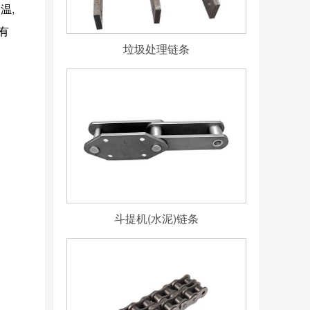
温,
有
垃圾处理链条
斗提机(水泥)链条