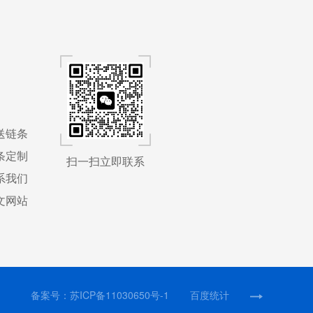
送链条
条定制
扫一扫立即联系
系我们
文网站
备案号：
苏ICP备11030650号-1
百度统计