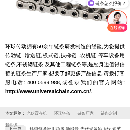
链条怎么报价？
环球传动拥有
50
余年链条研发制造的经验,为您提供
传动链
,
输送链
,
板式链
,
扶梯链
,
农机链
,
停车设备用
链条
,
不锈钢链条
及其他
工程链条
等
,
是您身边值得信
赖的链条生产厂家.想要了解更多产品信息,请拨打客
服电话:
400-0599-988,
或登录我们的官方网站:
http://www.universalchain.com.cn/
.
本文标签：
光伏缓存机
环球链条
链条厂家
链条定制
新能源
上一篇:
环球链条应用领域-新能源-光伏设备输送线-短节