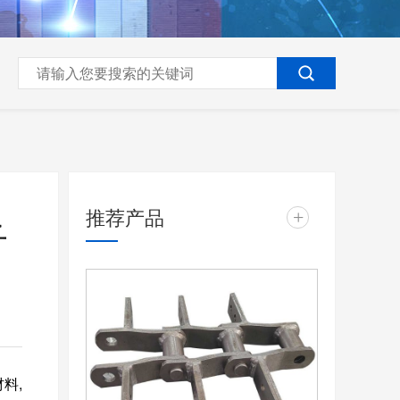
推荐产品
+
子
材料,