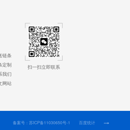
送链条
条定制
扫一扫立即联系
系我们
文网站
备案号：
苏ICP备11030650号-1
百度统计