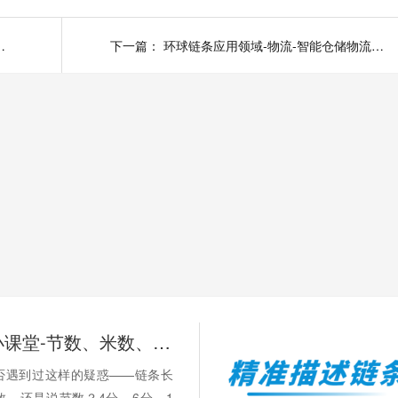
机-精密滚子链-双节距链条
下一篇：
环球链条应用领域-物流-智能仓储物流系统-精密滚子链
链承技术小课堂-节数、米数、寸、分：链条的计量单位，你分得清吗？
否遇到过这样的疑惑——链条长
数，还是说节数？4分、6分、1