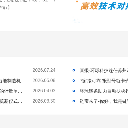
详情+】
2026.07.24
苏州环球科技股份有限公司与苏州大学共建智能制造机器人研究院
“链”接可靠-报型号就
2026.05.08
链承技术小课堂-节数、米数、寸、分：链条的计量单位，你分得清吗？
环球链条助力自动扶梯
2026.04.03
环球动态-环球（泰国）有限公司新工厂开工奠基仪式圆满礼成！全球化战略迈出坚实一步
链宝来了-你好，我是链
2026.03.30