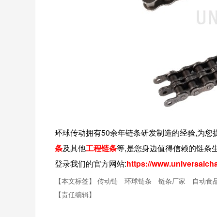
环球传动拥有
50
余年链条研发制造的经验,为您
条
及其他
工程链条
等
,是您身边值得信赖的链条生
登录我们的官方网站:
https://www.universalch
【本文标签】
传动链
环球链条
链条厂家
自动食
【责任编辑】