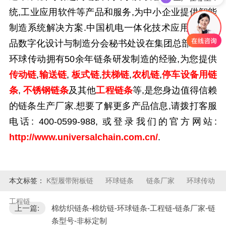
统,工业应用软件等产品和服务,为中小企业提供智能
制造系统解决方案.中国机电一体化技术应用协会产
品数字化设计与制造分会秘书处设在集团总部.
环球传动拥有
50
余年链条研发制造的经验,为您提供
传动链
,
输送链
,
板式链
,
扶梯链
,
农机链
,
停车设备用链
条
,
不锈钢链条
及其他
工程链条
等
,是您身边值得信赖
的链条生产厂家.想要了解更多产品信息,请拨打客服
电话:
400-0599-988,
或登录我们的官方网站:
http://www.universalchain.com.cn/
.
本文标签：
K型履带附板链
环球链条
链条厂家
环球传动
工程链
上一篇:
棉纺织链条-棉纺链-环球链条-工程链-链条厂家-链
条型号-非标定制