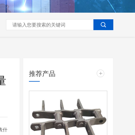
推荐产品
+
量
表什