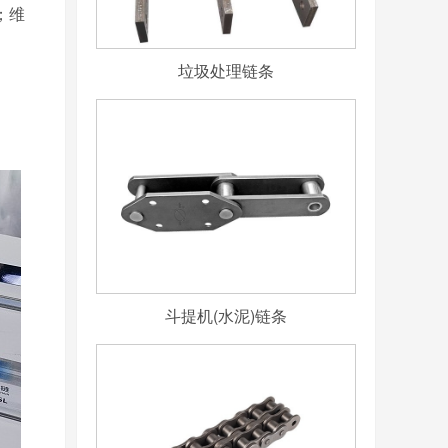
；维
垃圾处理链条
斗提机(水泥)链条