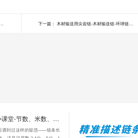
球链条-输送链-链条厂家-链条型号-非标定制
下一篇：
木材输送用尖齿链-木材输送链-环球链条-链条厂家-链条型号-非标定制
链承技术小课堂-节数、米数、寸、分：链条的计量单位，你分得清吗？
否遇到过这样的疑惑——链条长
数，还是说节数？4分、6分、1