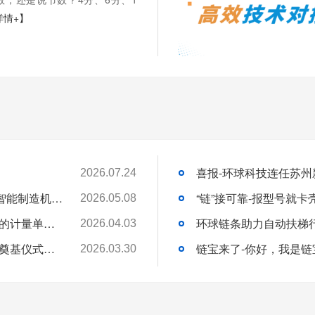
详情+】
2026.07.24
苏州环球科技股份有限公司与苏州大学共建智能制造机器人研究院
“链”接可靠-报型号就
2026.05.08
链承技术小课堂-节数、米数、寸、分：链条的计量单位，你分得清吗？
环球链条助力自动扶梯
2026.04.03
环球动态-环球（泰国）有限公司新工厂开工奠基仪式圆满礼成！全球化战略迈出坚实一步
链宝来了-你好，我是链
2026.03.30