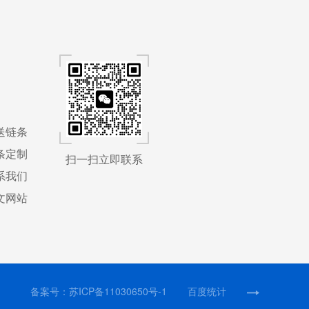
送链条
条定制
扫一扫立即联系
系我们
文网站
备案号：
苏ICP备11030650号-1
百度统计