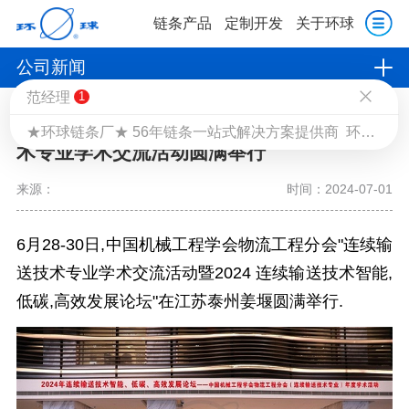
链条产品
定制开发
关于环球
范经理
1
公司新闻
★环球链条厂★ 56年链条一站式解决方案提供商 环球链条广泛应用于:工程机械,物流输送,扶梯,新能源,水泥矿山,农业机械,起重提升,停车设备等领域. 环球链条厂专注于:传动链,输送链,工程链,板式链等1万多种规格链条 研发生产. ①全国服务热线：400-0599-988 ②咨询电话：18915559909（微信同号）
中国机械工程学会物流工程分会连续输送技
术专业学术交流活动圆满举行
来源：
时间：2024-07-01
6月28-30日,中国机械工程学会物流工程分会"连续输
送技术专业学术交流活动暨2024 连续输送技术智能,
低碳,高效发展论坛"在江苏泰州姜堰圆满举行.