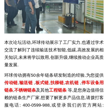
本次论坛活动,环球传动展示了工厂实力,也通过学术
交流了解到了连续输送技术智能,低碳,高效发展的相
关知识,未来将学以致用,创新升级,继续推动企业高质
量发展.
环球传动拥有
50
余年链条研发制造的经验,为您提供
传动链
,
输送链
,
板式链
,
扶梯链
,
农机链
,
停车设备用
链条
,
不锈钢链条
及其他
工程链条
等
,
是您身边值得信
赖的链条生产厂家.想要了解更多产品信息,请拨打客
服电话:
400-0599-988,
或登录我们的官方网站: