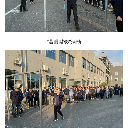
"蒙眼敲锣"活动