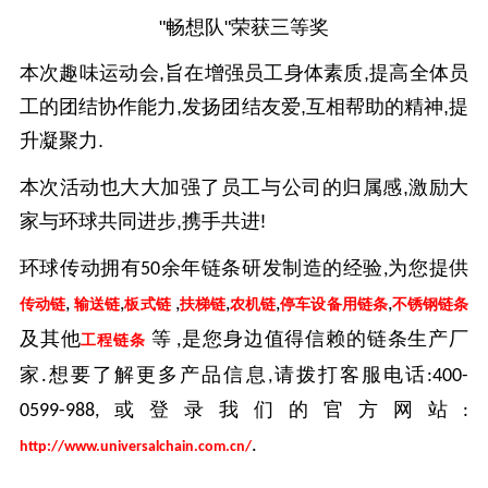
"畅想队"荣获三等奖
本次趣味运动会,旨在增强员工身体素质,提高全体员
工的团结协作能力,发扬团结友爱,互相帮助的精神,提
升凝聚力.
本次活动也大大加强了员工与公司的归属感,激励大
家与环球共同进步,携手共进!
环球传动拥有
50
余年链条研发制造的经验,为您提供
,
,
,
,
,
,
传动链
输送链
板式链
扶梯链
农机链
停车设备用链条
不锈钢链条
及其他
等
,
是您身边值得信赖的链条生产厂
工程链条
家.想要了解更多产品信息,请拨打客服电话:
400-
0599-988,
或登录我们的官方网站:
.
http://www.universalchain.com.cn/