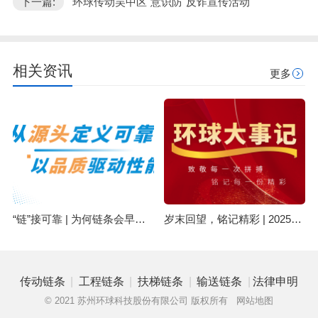
下一篇:
环球传动吴中区"意识防"反诈宣传活动"
相关资讯
更多
“链”接可靠 | 为何链条会早期失效？可能与原材料有关
岁末回望，铭记精彩 | 2025环球集团精彩回顾
|
|
|
|
传动链条
工程链条
扶梯链条
输送链条
法律申明
© 2021 苏州环球科技股份有限公司 版权所有
网站地图