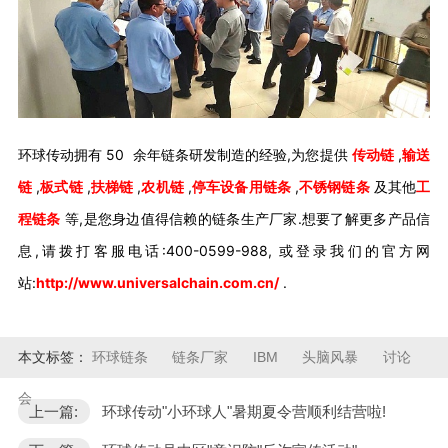
环球传动拥有
50
余年链条研发制造的经验,为您提供
传动链
,
输送
链
,
板式链
,
扶梯链
,
农机链
,
停车设备用链条
,
不锈钢链条
及其他
工
程链条
等
,是您身边值得信赖的链条生产厂家.想要了解更多产品信
息,请拨打客服电话:
400-0599-988,
或登录我们的官方网
站:
http://www.universalchain.com.cn/
.
本文标签：
环球链条
链条厂家
IBM
头脑风暴
讨论
会
上一篇:
环球传动"小环球人"暑期夏令营顺利结营啦!